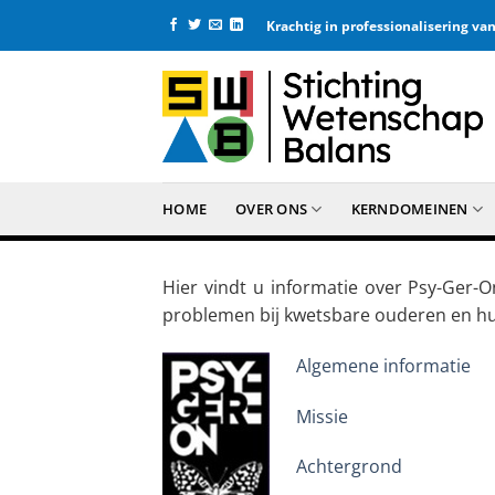
Ga
Krachtig in professionalisering v
naar
inhoud
HOME
OVER ONS
KERNDOMEINEN
Hier vindt u informatie over Psy-Ger-
problemen bij kwetsbare ouderen en h
Algemene informatie
Missie
Achtergrond