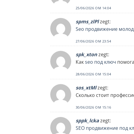
25/06/2026 OM 14:04
spms_zlPl
zegt:
Seo продвижение молод
27/06/2026 OM 23:54
spk_xton
zegt:
Как
seo под ключ
помога
28/06/2026 OM 15:04
sos_xtMl
zegt:
Сколько стоит професс
30/06/2026 OM 15:16
sppk_lcka
zegt:
SEO продвижение под к