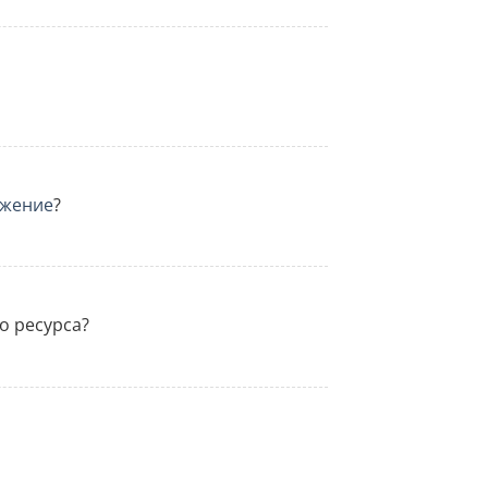
ижение
?
о ресурса?