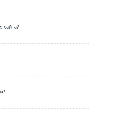
о сайта
?
и?