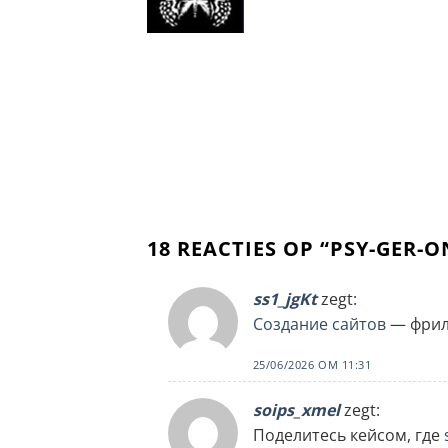
18 REACTIES OP “
PSY-GER-O
ss1_jgKt
zegt:
Создание сайтов
— фрил
25/06/2026 OM 11:31
soips_xmel
zegt:
Поделитесь кейсом, где