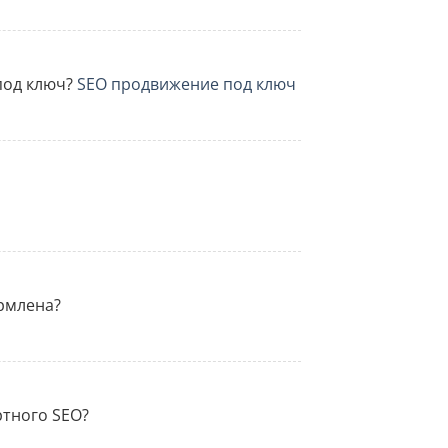
под ключ?
SEO продвижение под ключ
рмлена?
ртного SEO?