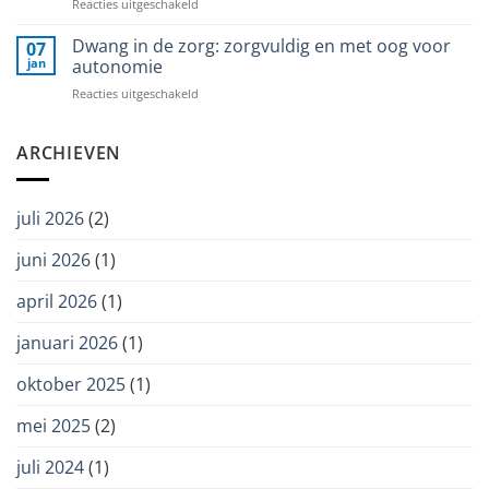
voor
Reacties uitgeschakeld
het
Wetenschap
Nieuwe
woord
Balans
groep
Dwang in de zorg: zorgvuldig en met oog voor
07
STIP-
jan
autonomie
Teachers
voor
Reacties uitgeschakeld
bij
Dwang
Zorggroep
in
Ter
de
ARCHIEVEN
Weel
zorg:
zorgvuldig
en
juli 2026
(2)
met
oog
juni 2026
(1)
voor
autonomie
april 2026
(1)
januari 2026
(1)
oktober 2025
(1)
mei 2025
(2)
juli 2024
(1)