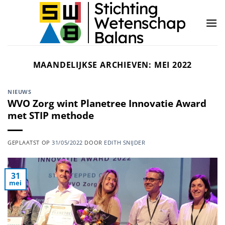
Ga
naar
inhoud
MAANDELIJKSE ARCHIEVEN:
MEI 2022
NIEUWS
WVO Zorg wint Planetree Innovatie Award
met STIP methode
GEPLAATST OP
31/05/2022
DOOR
EDITH SNIJDER
31
mei