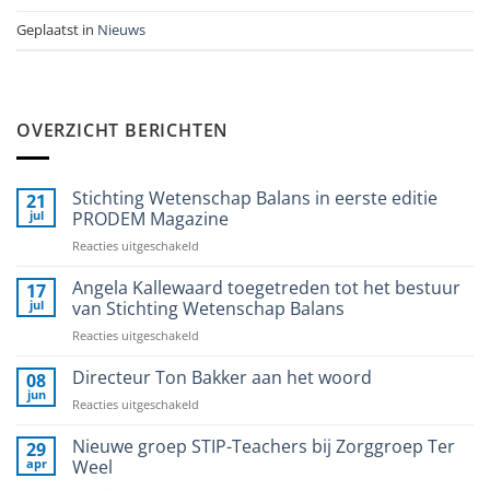
Geplaatst in
Nieuws
OVERZICHT BERICHTEN
Stichting Wetenschap Balans in eerste editie
21
jul
PRODEM Magazine
voor
Reacties uitgeschakeld
Stichting
Wetenschap
Angela Kallewaard toegetreden tot het bestuur
17
Balans
jul
van Stichting Wetenschap Balans
in
voor
Reacties uitgeschakeld
eerste
Angela
editie
Kallewaard
Directeur Ton Bakker aan het woord
PRODEM
08
toegetreden
Magazine
jun
voor
Reacties uitgeschakeld
tot
Directeur
het
Ton
Nieuwe groep STIP-Teachers bij Zorggroep Ter
29
bestuur
Bakker
apr
Weel
van
aan
Stichting