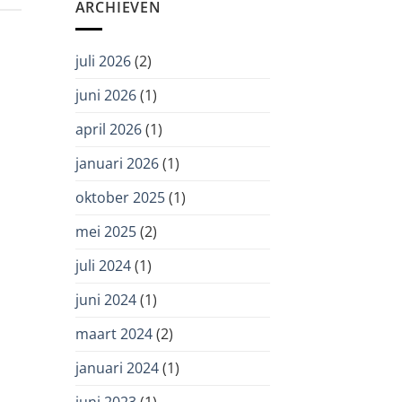
de
ARCHIEVEN
zorg:
zorgvuldig
en
juli 2026
(2)
met
oog
juni 2026
(1)
voor
autonomie
april 2026
(1)
januari 2026
(1)
oktober 2025
(1)
mei 2025
(2)
juli 2024
(1)
juni 2024
(1)
maart 2024
(2)
januari 2024
(1)