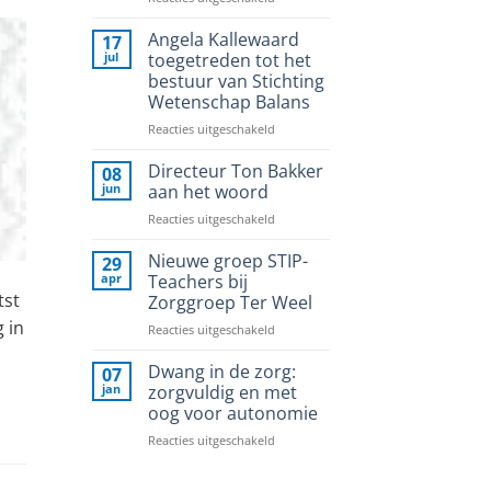
Stichting
Wetenschap
Angela Kallewaard
17
Balans
jul
toegetreden tot het
in
bestuur van Stichting
eerste
Wetenschap Balans
editie
PRODEM
voor
Reacties uitgeschakeld
Magazine
Angela
Kallewaard
Directeur Ton Bakker
08
toegetreden
jun
aan het woord
tot
voor
Reacties uitgeschakeld
het
Directeur
bestuur
Ton
Nieuwe groep STIP-
van
29
Bakker
Stichting
apr
Teachers bij
aan
Wetenschap
tst
Zorggroep Ter Weel
het
Balans
 in
voor
Reacties uitgeschakeld
woord
Nieuwe
groep
Dwang in de zorg:
07
STIP-
jan
zorgvuldig en met
Teachers
oog voor autonomie
bij
voor
Reacties uitgeschakeld
Zorggroep
Dwang
Ter
in
Weel