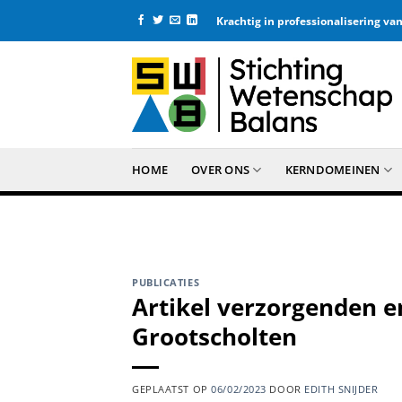
Ga
Krachtig in professionalisering v
naar
inhoud
HOME
OVER ONS
KERNDOMEINEN
PUBLICATIES
Artikel verzorgenden 
Grootscholten
GEPLAATST OP
06/02/2023
DOOR
EDITH SNIJDER