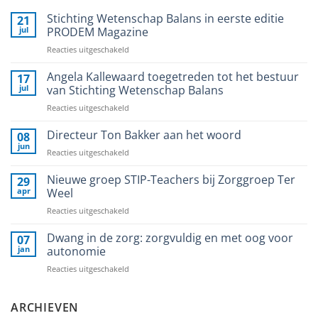
Stichting Wetenschap Balans in eerste editie
21
jul
PRODEM Magazine
voor
Reacties uitgeschakeld
Stichting
Wetenschap
Angela Kallewaard toegetreden tot het bestuur
17
Balans
jul
van Stichting Wetenschap Balans
in
voor
Reacties uitgeschakeld
eerste
Angela
editie
Kallewaard
Directeur Ton Bakker aan het woord
PRODEM
08
toegetreden
Magazine
jun
voor
Reacties uitgeschakeld
tot
Directeur
het
Ton
Nieuwe groep STIP-Teachers bij Zorggroep Ter
29
bestuur
Bakker
apr
Weel
van
aan
Stichting
voor
Reacties uitgeschakeld
het
Wetenschap
Nieuwe
woord
Balans
groep
Dwang in de zorg: zorgvuldig en met oog voor
07
STIP-
jan
autonomie
Teachers
voor
Reacties uitgeschakeld
bij
Dwang
Zorggroep
in
Ter
de
ARCHIEVEN
Weel
zorg: