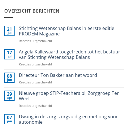
OVERZICHT BERICHTEN
Stichting Wetenschap Balans in eerste editie
21
jul
PRODEM Magazine
voor
Reacties uitgeschakeld
Stichting
Wetenschap
Angela Kallewaard toegetreden tot het bestuur
17
Balans
jul
van Stichting Wetenschap Balans
in
voor
Reacties uitgeschakeld
eerste
Angela
editie
Kallewaard
Directeur Ton Bakker aan het woord
PRODEM
08
toegetreden
Magazine
jun
voor
Reacties uitgeschakeld
tot
Directeur
het
Ton
Nieuwe groep STIP-Teachers bij Zorggroep Ter
29
bestuur
Bakker
apr
Weel
van
aan
Stichting
voor
Reacties uitgeschakeld
het
Wetenschap
Nieuwe
woord
Balans
groep
Dwang in de zorg: zorgvuldig en met oog voor
07
STIP-
jan
autonomie
Teachers