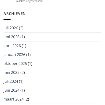
voor
Reacties uitgeschakeld
bij
Dwang
Zorggroep
in
Ter
de
ARCHIEVEN
Weel
zorg:
zorgvuldig
en
juli 2026
(2)
met
oog
juni 2026
(1)
voor
autonomie
april 2026
(1)
januari 2026
(1)
oktober 2025
(1)
mei 2025
(2)
juli 2024
(1)
juni 2024
(1)
maart 2024
(2)