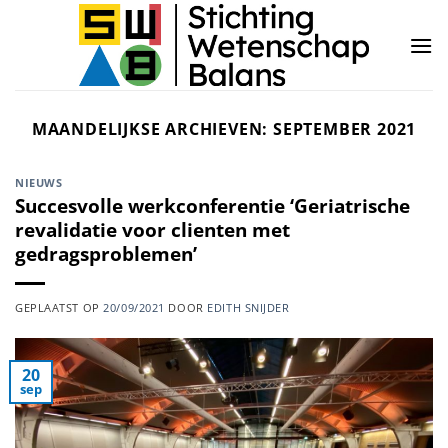
Ga
naar
inhoud
MAANDELIJKSE ARCHIEVEN:
SEPTEMBER 2021
NIEUWS
Succesvolle werkconferentie ‘Geriatrische
revalidatie voor clienten met
gedragsproblemen’
GEPLAATST OP
20/09/2021
DOOR
EDITH SNIJDER
20
sep