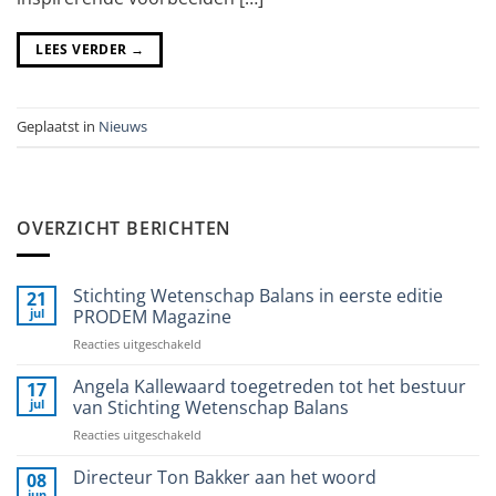
LEES VERDER
→
Geplaatst in
Nieuws
OVERZICHT BERICHTEN
Stichting Wetenschap Balans in eerste editie
21
jul
PRODEM Magazine
voor
Reacties uitgeschakeld
Stichting
Wetenschap
Angela Kallewaard toegetreden tot het bestuur
17
Balans
jul
van Stichting Wetenschap Balans
in
voor
Reacties uitgeschakeld
eerste
Angela
editie
Kallewaard
Directeur Ton Bakker aan het woord
PRODEM
08
toegetreden
Magazine
jun