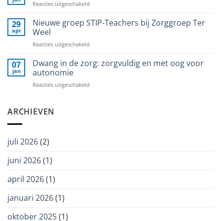
voor
Reacties uitgeschakeld
tot
Directeur
het
Ton
Nieuwe groep STIP-Teachers bij Zorggroep Ter
29
bestuur
Bakker
apr
Weel
van
aan
Stichting
voor
Reacties uitgeschakeld
het
Wetenschap
Nieuwe
woord
Balans
groep
Dwang in de zorg: zorgvuldig en met oog voor
07
STIP-
jan
autonomie
Teachers
voor
Reacties uitgeschakeld
bij
Dwang
Zorggroep
in
Ter
de
ARCHIEVEN
Weel
zorg:
zorgvuldig
en
juli 2026
(2)
met
oog
juni 2026
(1)
voor
autonomie
april 2026
(1)
januari 2026
(1)
oktober 2025
(1)