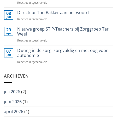
voor
Reacties uitgeschakeld
eerste
Angela
editie
Kallewaard
Directeur Ton Bakker aan het woord
PRODEM
08
toegetreden
Magazine
jun
voor
Reacties uitgeschakeld
tot
Directeur
het
Ton
Nieuwe groep STIP-Teachers bij Zorggroep Ter
29
bestuur
Bakker
apr
Weel
van
aan
Stichting
voor
Reacties uitgeschakeld
het
Wetenschap
Nieuwe
woord
Balans
groep
Dwang in de zorg: zorgvuldig en met oog voor
07
STIP-
jan
autonomie
Teachers
voor
Reacties uitgeschakeld
bij
Dwang
Zorggroep
in
Ter
de
ARCHIEVEN
Weel
zorg:
zorgvuldig
en
juli 2026
(2)
met
oog
juni 2026
(1)
voor
autonomie
april 2026
(1)