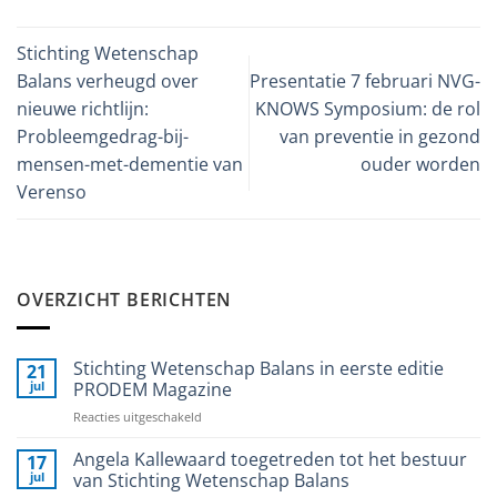
Stichting Wetenschap
Balans verheugd over
Presentatie 7 februari NVG-
nieuwe richtlijn:
KNOWS Symposium: de rol
Probleemgedrag-bij-
van preventie in gezond
mensen-met-dementie van
ouder worden
Verenso
OVERZICHT BERICHTEN
Stichting Wetenschap Balans in eerste editie
21
jul
PRODEM Magazine
voor
Reacties uitgeschakeld
Stichting
Wetenschap
Angela Kallewaard toegetreden tot het bestuur
17
Balans
jul
van Stichting Wetenschap Balans
in