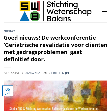
Ga
naar
inhoud
NIEUWS
Goed nieuws! De werkconferentie
‘Geriatrische revalidatie voor clienten
met gedragsproblemen’ gaat
definitief door.
GEPLAATST OP
06/07/2021
DOOR
EDITH SNIJDER
06
jul