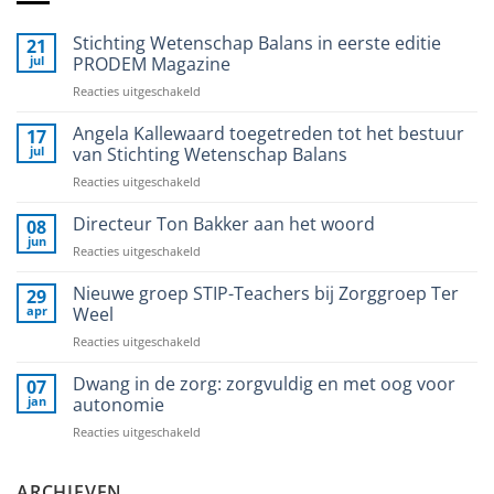
Stichting Wetenschap Balans in eerste editie
21
jul
PRODEM Magazine
voor
Reacties uitgeschakeld
Stichting
Wetenschap
Angela Kallewaard toegetreden tot het bestuur
17
Balans
jul
van Stichting Wetenschap Balans
in
voor
Reacties uitgeschakeld
eerste
Angela
editie
Kallewaard
Directeur Ton Bakker aan het woord
PRODEM
08
toegetreden
Magazine
jun
voor
Reacties uitgeschakeld
tot
Directeur
het
Ton
Nieuwe groep STIP-Teachers bij Zorggroep Ter
29
bestuur
Bakker
apr
Weel
van
aan
Stichting
voor
Reacties uitgeschakeld
het
Wetenschap
Nieuwe
woord
Balans
groep
Dwang in de zorg: zorgvuldig en met oog voor
07
STIP-
jan
autonomie
Teachers
voor
Reacties uitgeschakeld
bij
Dwang
Zorggroep
in
Ter
de
ARCHIEVEN
Weel