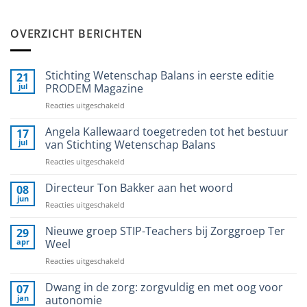
OVERZICHT BERICHTEN
Stichting Wetenschap Balans in eerste editie
21
jul
PRODEM Magazine
voor
Reacties uitgeschakeld
Stichting
Wetenschap
Angela Kallewaard toegetreden tot het bestuur
17
Balans
jul
van Stichting Wetenschap Balans
in
voor
Reacties uitgeschakeld
eerste
Angela
editie
Kallewaard
Directeur Ton Bakker aan het woord
PRODEM
08
toegetreden
Magazine
jun
voor
Reacties uitgeschakeld
tot
Directeur
het
Ton
Nieuwe groep STIP-Teachers bij Zorggroep Ter
29
bestuur
Bakker
apr
Weel
van
aan
Stichting
voor
Reacties uitgeschakeld
het
Wetenschap
Nieuwe
woord
Balans
groep
Dwang in de zorg: zorgvuldig en met oog voor
07
STIP-
jan
autonomie
Teachers