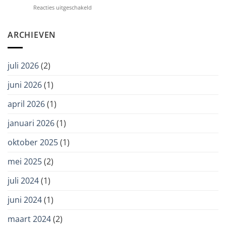
voor
Reacties uitgeschakeld
bij
Dwang
Zorggroep
in
Ter
de
ARCHIEVEN
Weel
zorg:
zorgvuldig
en
juli 2026
(2)
met
oog
juni 2026
(1)
voor
autonomie
april 2026
(1)
januari 2026
(1)
oktober 2025
(1)
mei 2025
(2)
juli 2024
(1)
juni 2024
(1)
maart 2024
(2)