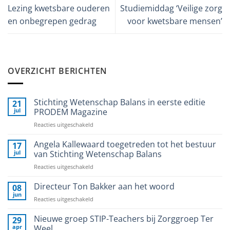
Lezing kwetsbare ouderen
Studiemiddag ‘Veilige zorg
en onbegrepen gedrag
voor kwetsbare mensen’
OVERZICHT BERICHTEN
Stichting Wetenschap Balans in eerste editie
21
jul
PRODEM Magazine
voor
Reacties uitgeschakeld
Stichting
Wetenschap
Angela Kallewaard toegetreden tot het bestuur
17
Balans
jul
van Stichting Wetenschap Balans
in
voor
Reacties uitgeschakeld
eerste
Angela
editie
Kallewaard
Directeur Ton Bakker aan het woord
PRODEM
08
toegetreden
Magazine
jun
voor
Reacties uitgeschakeld
tot
Directeur
het
Ton
Nieuwe groep STIP-Teachers bij Zorggroep Ter
29
bestuur
Bakker
apr
Weel
van