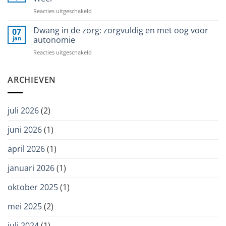
aan
Stichting
voor
Reacties uitgeschakeld
het
Wetenschap
Nieuwe
woord
Balans
groep
Dwang in de zorg: zorgvuldig en met oog voor
07
STIP-
jan
autonomie
Teachers
voor
Reacties uitgeschakeld
bij
Dwang
Zorggroep
in
Ter
de
ARCHIEVEN
Weel
zorg:
zorgvuldig
en
juli 2026
(2)
met
oog
juni 2026
(1)
voor
autonomie
april 2026
(1)
januari 2026
(1)
oktober 2025
(1)
mei 2025
(2)
juli 2024
(1)