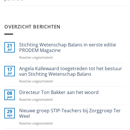
OVERZICHT BERICHTEN
Stichting Wetenschap Balans in eerste editie
21
jul
PRODEM Magazine
voor
Reacties uitgeschakeld
Stichting
Wetenschap
Angela Kallewaard toegetreden tot het bestuur
17
Balans
jul
van Stichting Wetenschap Balans
in
voor
Reacties uitgeschakeld
eerste
Angela
editie
Kallewaard
Directeur Ton Bakker aan het woord
PRODEM
08
toegetreden
Magazine
jun
voor
Reacties uitgeschakeld
tot
Directeur
het
Ton
Nieuwe groep STIP-Teachers bij Zorggroep Ter
29
bestuur
Bakker
apr
Weel
van
aan
Stichting
voor
Reacties uitgeschakeld
het
Wetenschap
Nieuwe
woord