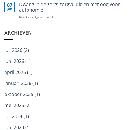
Balans
groep
Dwang in de zorg: zorgvuldig en met oog voor
07
STIP-
jan
autonomie
Teachers
voor
Reacties uitgeschakeld
bij
Dwang
Zorggroep
in
Ter
de
ARCHIEVEN
Weel
zorg:
zorgvuldig
en
juli 2026
(2)
met
oog
juni 2026
(1)
voor
autonomie
april 2026
(1)
januari 2026
(1)
oktober 2025
(1)
mei 2025
(2)
juli 2024
(1)
juni 2024
(1)